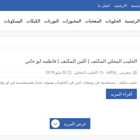
ئيسية
الارشيف
اتصل بنا
الرئيسية
الحلويات
المعجنات
المخبوزات
التورتات
الكيكات
البسكوتات
الحليب المحلي المكثف ( اللبن المكثف ) فاطمه ابو حاتي
سفرتى _ sofrty
الحليب المحلي
02 مايو 2019
حليب مكثف : بنستخدمة في وصفات كتير في الحلويات هيتوف عندك هتستخدمية في اي وقت هيكو
أقراء المزيد
عرض المزيد