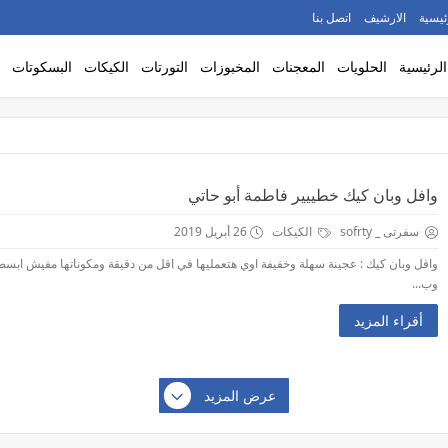
ئيسية
الارشيف
اتصل بنا
الرئيسية
الحلويات
المعجنات
المخبوزات
التورتات
الكيكات
البسكوتات
وافل وبان كيك خطييير فاطمة أبو حاتي
سفرتى _ sofrty
الكيكات
26 أبريل 2019
وافل وبان كيك : عجينة سهلة وخفيفة اوي هتعمليها في اقل من دقيقة ومكوناتها مفيش ابسط
وب...
أقراء المزيد
عرض المزيد