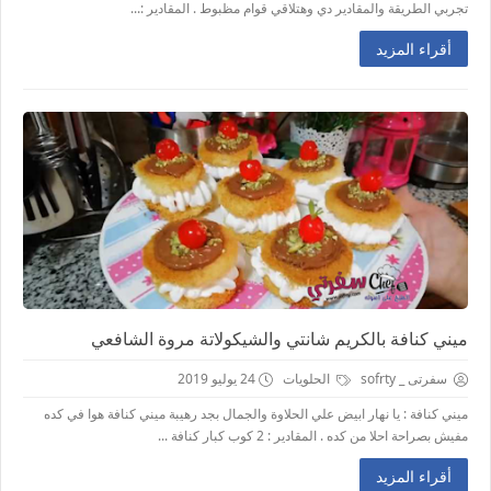
تجربي الطريقة والمقادير دي وهتلاقي قوام مظبوط . المقادير :...
أقراء المزيد
ميني كنافة بالكريم شانتي والشيكولاتة مروة الشافعي
سفرتى _ sofrty
الحلويات
24 يوليو 2019
ميني كنافة : يا نهار ابيض علي الحلاوة والجمال بجد رهيبة ميني كنافة هوا في كده
مفيش بصراحة احلا من كده . المقادير : 2 كوب كبار كنافة ...
أقراء المزيد