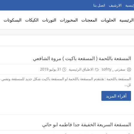
ئيسية
الارشيف
اتصل بنا
الرئيسية
الحلويات
المعجنات
المخبوزات
التورتات
الكيكات
البسكوتات
المسقعة باللحمة ( المسقعة باكيت ) مروة الشافعي
سفرتى _ sofrty
الاطباق الرئيسية
31 يوليو 2019
المسقعة باللحمة : هتنقدم المسقعة باللحمة او المسقعة باكيت شكل جديد للمسقعة ونفس 
لل...
أقراء المزيد
المسقعة السريعة الخفيفة جدا فاطمه ابو حاتي