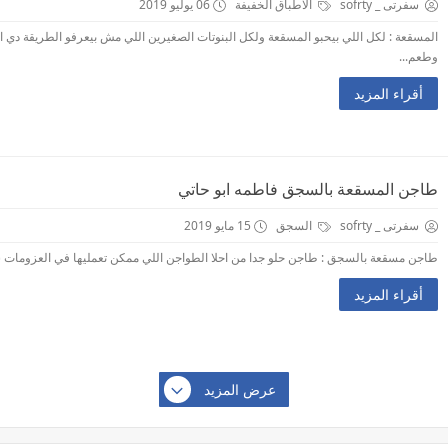
سفرتى _ sofrty
الاطباق الخفيفة
06 يوليو 2019
المسقعة : لكل اللي بيحبو المسقعة ولكل البنوتات الصغيرين اللي مش بيعرفو الطريقة دي ا
وطعم...
أقراء المزيد
طاجن المسقعة بالسجق فاطمه ابو حاتي
سفرتى _ sofrty
السجق
15 مايو 2019
طاجن مسقعة بالسجق : طاجن حلو جدا من احلا الطواجن اللي ممكن تعمليها في العزومات س
أقراء المزيد
عرض المزيد