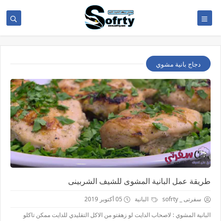
دجاج بانية مشوي
طريقة عمل البانية المشوى للشيف الشربينى
سفرتى _ sofrty
البانية
05 أكتوبر 2019
البانية المشوي : لاصحاب الدايت لو زهقتو من الاكل التقليدي للدايت ممكن تاكلو