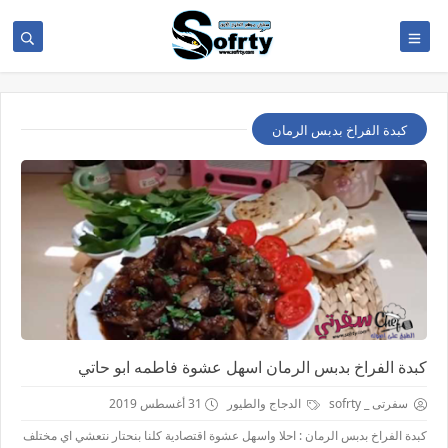
كبدة الفراخ بدبس الرمان
كبدة الفراخ بدبس الرمان اسهل عشوة فاطمه ابو حاتي
سفرتى _ sofrty
الدجاج والطيور
31 أغسطس 2019
كبدة الفراخ بدبس الرمان : احلا واسهل عشوة اقتصادية كلنا بنحتار نتعشي اي مختلف