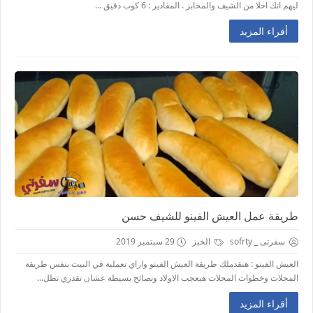
ليهم انك احلا من الشيف والمخابز . المقادير : 6 كوب دقيق ...
أقراء المزيد
طريقة عمل العيش الفينو للشيف حسن
سفرتى _ sofrty
الخبز
29 سبتمبر 2019
العيش الفينو : هنقدملك طريقة العيش الفينو وازاي تعملية في البيت بنفس طريقة
المحلات وخطوات المحلات هيعجب الاولاد ونصائح بسيطة عشان تقدري تطل...
أقراء المزيد