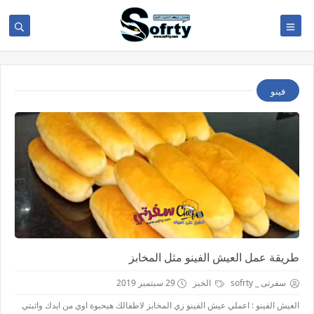
فينو
طريقة عمل العيش الفينو مثل المخابز
سفرتى _ sofrty
الخبز
29 سبتمبر 2019
العيش الفينو : اعملي عيش الفينو زي المخابز لاطفالك هيحبوة اوي من ايدك واثبتي