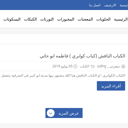
ئيسية
الارشيف
اتصل بنا
الرئيسية
الحلويات
المعجنات
المخبوزات
التورتات
الكيكات
البسكوتات
الكباب النافش (كباب كوابري ) فاطمه ابو حاتي
سفرتى _ sofrty
الكباب
05 يوليو 2019
الكباب الكوابري : او الكباب النافش هيا اكلة بتشتهر بيها مدينة ابو كبير في الشرقية بتتعمل 
أقراء المزيد
عرض المزيد