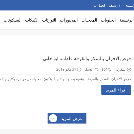
ئيسية
الارشيف
اتصل بنا
الرئيسية
الحلويات
المعجنات
المخبوزات
التورتات
الكيكات
البسكوتات
قرص الافران بالسكر والقرفة فاطمه ابو حاتي
سفرتى _ sofrty
السكر
31 مايو 2019
قرص الافران بالسكر والقرفة : وهمية بجد وسهلة جدا بتكون احلا واجمل من بره بكتير جدا هت
أقراء المزيد
عرض المزيد