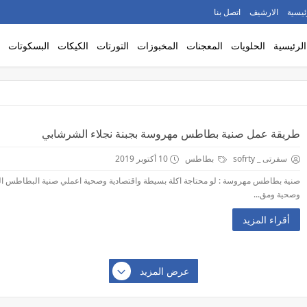
ئيسية
الارشيف
اتصل بنا
الرئيسية
الحلويات
المعجنات
المخبوزات
التورتات
الكيكات
البسكوتات
طريقة عمل صنية بطاطس مهروسة بجبنة نجلاء الشرشابي
سفرتى _ sofrty
بطاطس
10 أكتوبر 2019
صنية بطاطس مهروسة : لو محتاجة اكلة بسيطة واقتصادية وصحية اعملي صنية البطاطس ا
وصحية ومق...
أقراء المزيد
عرض المزيد