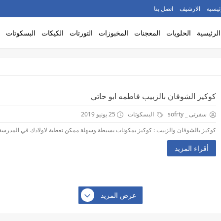
ئيسية
الارشيف
اتصل بنا
الرئيسية
الحلويات
المعجنات
المخبوزات
التورتات
الكيكات
البسكوتات
كوكيز الشوفان بالزبيب فاطمه ابو حاتي
سفرتى _ sofrty
البسكوتات
25 يونيو 2019
كوكيز بالشوفان والزبيب : كوكيز بمكونات بسيطة وسهلة ممكن تعطية لاولادك في المدرسة مغذ
أقراء المزيد
عرض المزيد