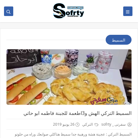
السميط
السميط التركي الهش و3اطعمة للجبنة فاطمه ابو حاتي
سفرتى _ sofrty
التركي
26 يونيو 2019
السميط التركي : عجينة هشة ورهيبة جدا سميط هتاكلي صوابعك وراه من حلوتو