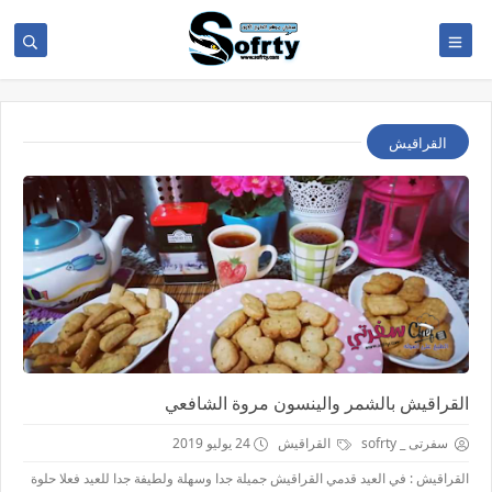
القراقيش
القراقيش بالشمر والينسون مروة الشافعي
سفرتى _ sofrty
القراقيش
24 يوليو 2019
القراقيش : في العيد قدمي القراقيش جميلة جدا وسهلة ولطيفة جدا للعيد فعلا حلوة