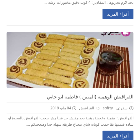
بجد لازم تجربوها . المقادير : 4 كوب دقيق مخبوزات رشة ...
أقراء المزيد
القراقيش الوهمية (المنين ) فاطمه ابو حاتي
سفرتى _ sofrty
القراقيش
04 مايو 2019
القراقيش : وهمية وعجينة رهيبة بجد مفيش حد فينا مش بيحب القراقيش بالعجوة او
سادة قدميها بقا جمب كوباية شاي بنعناع طريقة سهلة جدا وهتعجبكم ....
أقراء المزيد