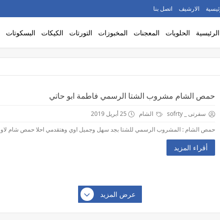
ئيسية
الارشيف
اتصل بنا
الرئيسية
الحلويات
المعجنات
المخبوزات
التورتات
الكيكات
البسكوتات
حمص الشام مشروب الشتا الرسمي فاطمة ابو حاتي
سفرتى _ sofrty
الشام
25 أبريل 2019
حمص الشام : المشروب الرسمي للشتا بجد سهل وجميل اوي وهتقدمي احلا حمص شام لاولادك 
أقراء المزيد
عرض المزيد