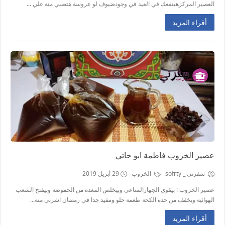
العصير المركزهينفعك في العيد في وجودضيوف لو عروسة هتصبي منة علي ...
أقراء المزيد
عصير الخروب فاطمة ابو حاتي
سفرتى _ sofrty
الخروب
29 أبريل 2019
عصير الخروب : بيقوي الجهازالمناعي وبيخلص المعدة من الحموضة وبيفتح الشعب
الهوائية ويخفف من حده الكحة طعمة حلو ومفيد جدا في رمضان اشربي منة...
أقراء المزيد