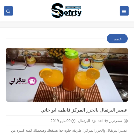
عصير
عصير البرتقال بالجزر المركز فاطمه ابو حاتي
سفرتى _ sofrty
البرتقال
09 مايو 2019
عصير البرتقال والجزر المركز : طريقة حلوة جدا هتنفعك وهتعملك كمية كبيرة من