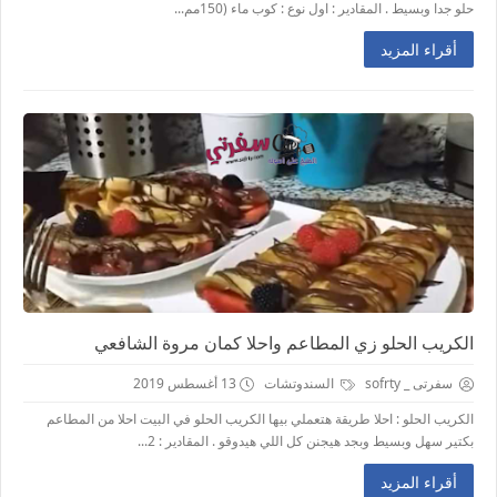
حلو جدا وبسيط . المقادير : اول نوع : كوب ماء (150مم...
أقراء المزيد
الكريب الحلو زي المطاعم واحلا كمان مروة الشافعي
سفرتى _ sofrty
السندوتشات
13 أغسطس 2019
الكريب الحلو : احلا طريقة هتعملي بيها الكريب الحلو في البيت احلا من المطاعم
بكتير سهل وبسيط وبجد هيجنن كل اللي هيدوقو . المقادير : 2...
أقراء المزيد