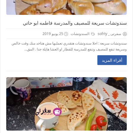
سندوتشات سريعة للمصيف والمدرسة فاطمه ابو حاتي
سفرتى _ sofrty
السندوتشات
25 يونيو 2019
سندوتشات سريعة : احلا سندوتشات هتقدري تعمليها مش هتاخد منك وقت خالص
وسريعة تنفع للمصيف وتنفع للمدرسة للفطار او العشا هايلة جدا . المق...
أقراء المزيد