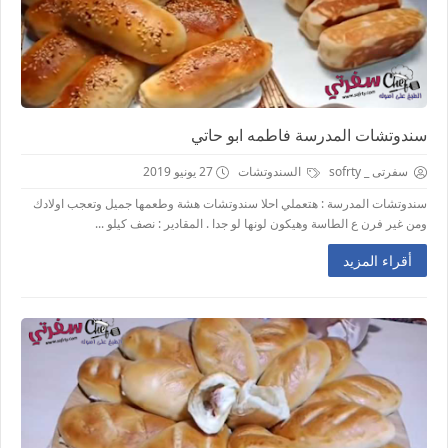
سندوتشات المدرسة فاطمه ابو حاتي
سفرتى _ sofrty
السندوتشات
27 يونيو 2019
سندوتشات المدرسة : هتعملي احلا سندوتشات هشة وطعمها جميل وتعجب اولادك
ومن غير فرن ع الطاسة وهيكون لونها لو جدا . المقادير : نصف كيلو ...
أقراء المزيد