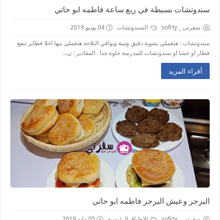
سندوتشات بسيطة في ربع ساعة فاطمه ابو حاتي
سفرتى _ sofrty
السندوتشات
04 يونيو 2019
سندوتشات : هتعملي بشوية دقيق ومية وبواقي التلاجة هتعملي بيها احلا فطاير تنفع
فطار او عشا او سندوتشات للمدرسة حلوة جدا . المقادير : ن...
أقراء المزيد
البرجر وعيش البرجر فاطمه ابو حاتي
سفرتى _ sofrty
الاطباق الرئيسية
05 مايو 2019