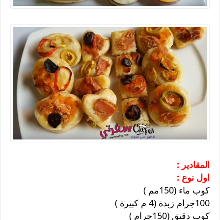
المقادير :
اول نوع :
كوب ماء (150مم )
100جرام زبدة (4 م كبيرة )
كوب دقيق (150جرام )