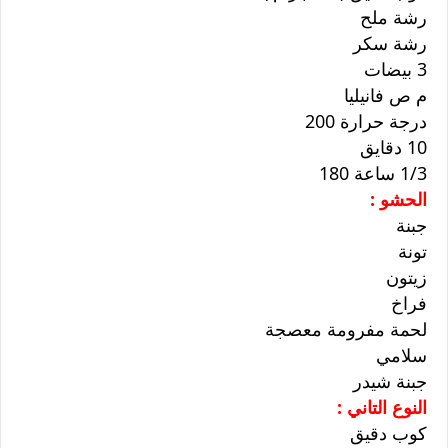
رشة ملح
رشة سكر
3 بيضات
م ص فانيليا
درجة حرارة 200
10 دقايق
1/3 ساعة 180
الحشو :
جبنة
تونة
زيتون
فراخ
لحمة مفرومة معصجة
سلامي
جبنة شيدر
النوع التاني :
كوب دقيق