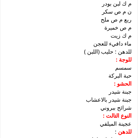
م ك لبن بودر
ن م ص سكر
ربع م ص ملح
م ص خميرة
م ك زيت
ماء دافيء للعجن
للدهن : حليب (اللبن )
للوجة :
سمسم
حبة البركة
الحشو :
جبنة شيدر
جبنة شيدر بالاعشاب
شرائح ببروني
النوع التالت :
عجينة الميلفي
للدهن
: