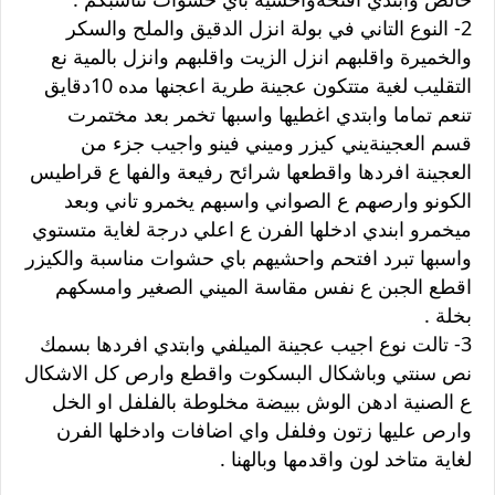
2- النوع التاني في بولة انزل الدقيق والملح والسكر
والخميرة واقلبهم انزل الزيت واقلبهم وانزل بالمية نع
التقليب لغية متتكون عجينة طرية اعجنها مده 10دقايق
تنعم تماما وابتدي اغطيها واسبها تخمر بعد مختمرت
قسم العجينةيني كيزر وميني فينو واجيب جزء من
العجينة افردها واقطعها شرائح رفيعة والفها ع قراطيس
الكونو وارصهم ع الصواني واسبهم يخمرو تاني وبعد
ميخمرو ابندي ادخلها الفرن ع اعلي درجة لغاية متستوي
واسبها تبرد افتحم واحشيهم باي حشوات مناسبة والكيزر
اقطع الجبن ع نفس مقاسة الميني الصغير وامسكهم
بخلة .
3- تالت نوع اجيب عجينة الميلفي وابتدي افردها بسمك
نص سنتي وباشكال البسكوت واقطع وارص كل الاشكال
ع الصنية ادهن الوش ببيضة مخلوطة بالفلفل او الخل
وارص عليها زتون وفلفل واي اضافات وادخلها الفرن
لغاية متاخد لون واقدمها وبالهنا .