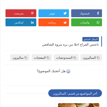
فيسبوك
تويتر
بنترست
واتساب
ريدايت
لينكدين
المقال السابق
ناجتس الفراخ احلا من برة مروة الشافعي
الساليزون
السندوتشات
المعجنات
ساليزون
هل أعجبك الموضوع؟
أخر المواضيع من قسم : الساليزون