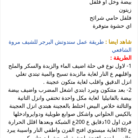
بيضة وخل او فلفل
زيتون
فلفل حامي شرائح
اي حشوة متوفرة
شاهد ايضا :
طريقة عمل سندوتش البرجر للشيف مروة
الشافعي
الطريقة :
1- لاول نوع في حلة اضيف الماء والزبدة والسكر والملح
واقلبهم ع النار لغاية مالزبدة تسيح والمية تبتدي تغلي
انزل الدقيق واقلب لغاية متكون عجينة .
2- بعد متتكون وتبرد ابتدي اشغل المضرب واضيف بيضة
بيضة بالفانيليا لغاية مكل واحدة تختفي وانزل التانية
والتالتة خلاص البيض اختلط بالعجينة هبتدي انزل العجينة
بالكيس الحلواني واشكل صوابع طويلية ودوايروادخلها
فرن اول 10دقايق ع 200ع الشبكة وبعدها اقلل الحرارة
ع 180لغاية ميستوي افتح الفرن واطفي النار واسيبة يبرد
خالص وابتدي افتحةواحشية باي حشوات تناسبكم .