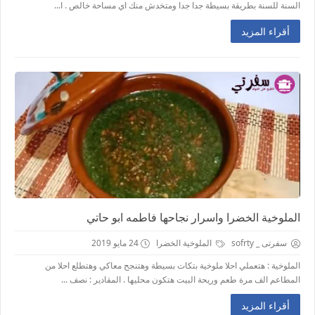
السنة للسنة بطريقة بسيطة جدا جدا ومتخدش منك اي مساحة خالص . ا...
أقراء المزيد
الملوخية الخضرا واسرار نجاحها فاطمه ابو حاتي
سفرتى _ sofrty
الملوخية الخضرا
24 مايو 2019
الملوخية : هتعملي احلا ملوخية بتكات بسيطة وهتنجح معاكي وهتطلع احلا من
المطاعم الف مرة طعم وريحة البيت هتكون محليها . المقادير : نصف ...
أقراء المزيد