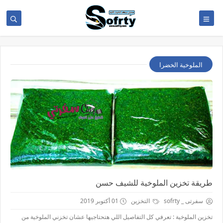
الملوخية الخضرا
طريقة تخزين الملوخية للشيف حسن
سفرتى _ sofrty
التخزين
01 أكتوبر 2019
تخزين الملوخية : تعرفي كل التفاصيل اللي هتحتاجيها عشان تخزني الملوخية من