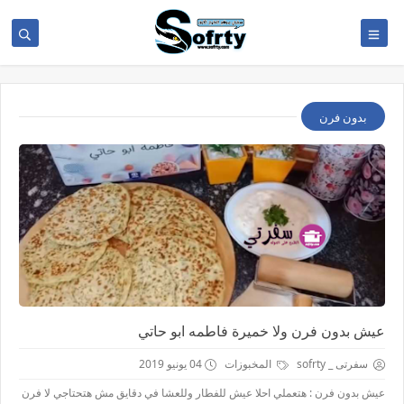
بدون فرن
عيش بدون فرن ولا خميرة فاطمه ابو حاتي
سفرتى _ sofrty
المخبوزات
04 يونيو 2019
عيش بدون فرن : هتعملي احلا عيش للفطار وللعشا في دقايق مش هتحتاجي لا فرن