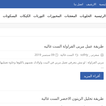
ئيسية
الارشيف
اتصل بنا
الرئيسية
الحلويات
المعجنات
المخبوزات
التورتات
الكيكات
البسكوتات
طريقة عمل مربى الفراولة الست غاليه
سفرتى _ sofrty
الست غالية
09 سبتمبر 2019
مربي الفراولة : لو مش بتعرفي تعمل مربي في البيت واولادك نفسهم ياكلوها وعاوة تعمليها
....
أقراء المزيد
طريقة تخليل الزيتون الاخضر الست غالية