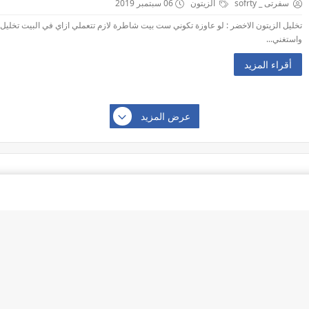
سفرتى _ sofrty
الزيتون
06 سبتمبر 2019
تخليل الزيتون الاخضر : لو عاوزة تكوني ست بيت شاطرة لازم تتعملي ازاي في البيت تخلي
واستغني...
أقراء المزيد
عرض المزيد