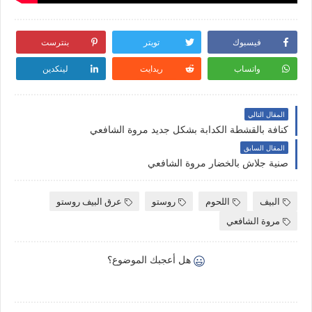
فيسبوك
تويتر
بنترست
واتساب
ريدايت
لينكدين
المقال التالي
كنافة بالقشطة الكدابة بشكل جديد مروة الشافعي
المقال السابق
صنية جلاش بالخضار مروة الشافعي
البيف
اللحوم
روستو
عرق البيف روستو
مروة الشافعي
هل أعجبك الموضوع؟