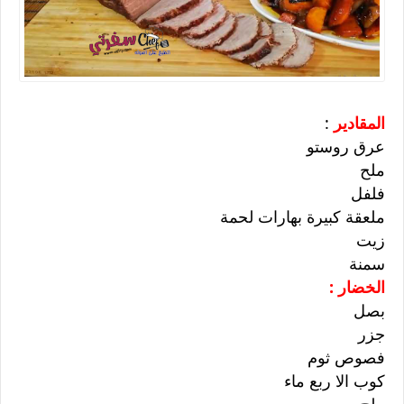
المقادير
:
عرق روستو
ملح
فلفل
ملعقة كبيرة بهارات لحمة
زيت
سمنة
الخضار :
بصل
جزر
فصوص ثوم
كوب الا ربع ماء