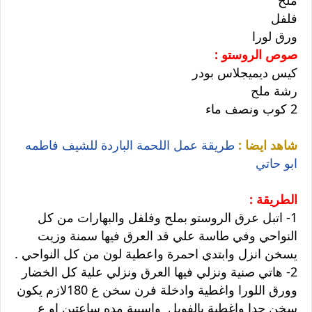
ملح
فلفل
ورق لورا
صوص الروستو :
كيس ديميجلاس بودر
رشة ملح
2 كوب ونصف ماء
شاهد ايضا :
طريقة عمل اللحمة الباردة للشيف فاطمه
ابو حاتي
الطريقة :
1- اتبل عرق الروستو بملح وفلفل والبهارات من كل
النواحي وفي طاسة علي قد العرق فيها سمنة وزيت
يسخن انزل وابتدي احمرة واعطية لون من كل النواحي .
2- هاتي صنية ونزلي فيها العرق ونزلي علية كل الخضار
وورق اللورا واغطية وادخلة فرن سخن ع 180لازم يكون
سخن جدا واغطية بالفويل واسيبة مده ساعتين او ع