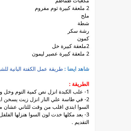
مكعبات طماطم
2 ملعقة كبيرة ثوم مفروم
ملح
شطة
رشة سكر
كمون
2ملعقة كبيرة خل
2 ملعقة كبيرة عصير ليمون
شاهد ايضا :
طريقة عمل الكفتة البانية للش
الطريقة :
1- علب الكبدة انزل نص كمية التوم وخل والليمون وملح وفلفل وشطة واقلب المكونات دي كلها مع بعض واسبها نص ساعة تتبل .
2- في طاسة علي النار انزل زيت يسخن او
السوا ابتدي اقلب من وقت للتاني عشان مت
3- بعد مكلها خدت لون السوا هنزلها الفلف
التقديم .