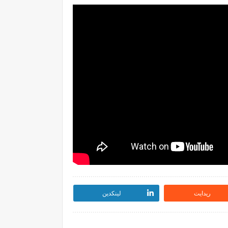
ريدايت
لينكدين