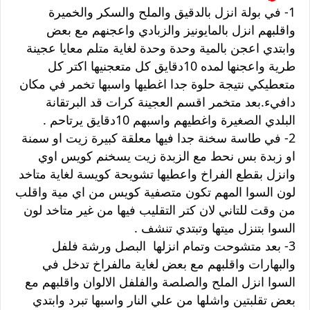
1- في بولة انزل بالدقيق والملح والسكر والخميرة
واقلبهم انزل بالمايونيز والزبادي واعجنهم مع بعض
وابتدي اعجن بالمية وحدة وحدة لغاية متلم معايا عجينة
طرية واعجنها لمده 10دقايق كل متعجنيها اكتر كل
متعطيكي نتيجة حلوة جدا اغطيها واسبها تخمر في مكان
دافيء.بعد متخمر اقسم العجينة كرات قد البرتقانة
البلدي الصغيرة واغطيهم واسبهم 10دقايق يرتاحم .
2- في طاسة سخنة جدا فيها معلقة كبيرة زيت او سمنة
او زبدة بس نحط مع الزبدة زيت يسخنم كويس اوي
وانزل بقطع الفراخ واعطيها تشويحة كويسة لغاية متاخد
لون السوا المهم تكون متصفية كويس من اي مية واقلب
من وقت للتاني لان كتر التقليب فيها من غير متاخد لون
السوا بتنزل ميتها وتبتدي تنشف .
3- بعد متشوحت وتمام انزلها البصل ورشة فلفل
والبهارات واقلبهم مع بعض لغاية مالفراخ تدخل في
السوا انزل الملح والصلصة والفلفل الالوان واقلبهم مع
بعض تقلبتين واشلها من علي النار واسبها تبرد وابتدي