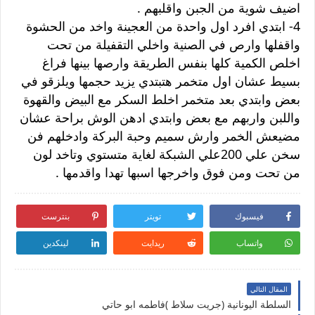
اضيف شوية من الجبن واقلبهم .
4- ابتدي افرد اول واحدة من العجينة واخد من الحشوة
واقفلها وارص في الصنية واخلي التقفيلة من تحت
اخلص الكمية كلها بنفس الطريقة وارصها بينها فراغ
بسيط عشان اول متخمر هتبتدي يزيد حجمها ويلزقو في
بعض وابتدي بعد متخمر اخلط السكر مع البيض والقهوة
واللبن واربهم مع بعض وابتدي ادهن الوش براحة عشان
مضيعش الخمر وارش سميم وحبة البركة وادخلهم فن
سخن علي 200علي الشبكة لغاية متستوي وتاخد لون
من تحت ومن فوق واخرجها اسبها تهدا واقدمها .
فيسبوك
تويتر
بنترست
واتساب
ريدايت
لينكدين
المقال التالي
السلطة اليونانية (جريت سلاط )فاطمه ابو حاتي