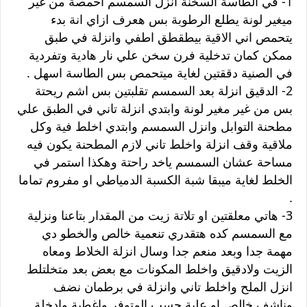
1- في الطاسة السخنة انزل السمسم احمصة من غير
ميغير لونة يطلع الرطوبة بس هعرف ازاي انة بدء
يتحمص اني الاقية بيطقطق اطفي وانزلة في طبق
ممكن كمان تدخلية فرن سخن علي نار هادية وتفردية
في الصنية دققتين لغاية ميتحمص بس الطاسة اسهل .
2- الدقيق انزلة بعد السمسم تقلبتين بس اشم ريحتة
بس من غير مغير لونة وابتدي انزلة تاني في الطبق علي
مطحنة التوابل وانزل السمسم وابتدي اخلط فية وكل
ملاقية وقف انزلة واخلط تاني لازم المطحنة يكون فيه
مساحة عشان السمسم ياخد راحتة وهكذا استمر في
الخلط لغاية ميبقا شبة الكسبة الدمياطي او مفروم تماما
.
3- هاتي معلقتين او تلاتة زيت من المقدار بتاعنا ونزلية
مع السمسم كده هتقدري تنعمية خالص والخطو دي
مهمة جدا وبعد منعم جدا وسال انزلة الخلاط ومعاه
الزيت ولادقيق واخلط المكونات مع بعض بعد متخلتلط
انزل الملح واخلط تاني وانزلة في برطمان نضف
وناشف خالص او علبة حسب المتوفر واغطية وادخلة