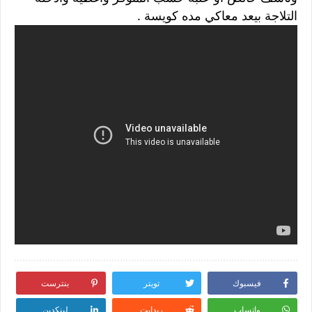
التلاجة بيعد معاكي مده كويسة .
فيسبوك
تويتر
بنترست
واتساب
ريدايت
لينكدين