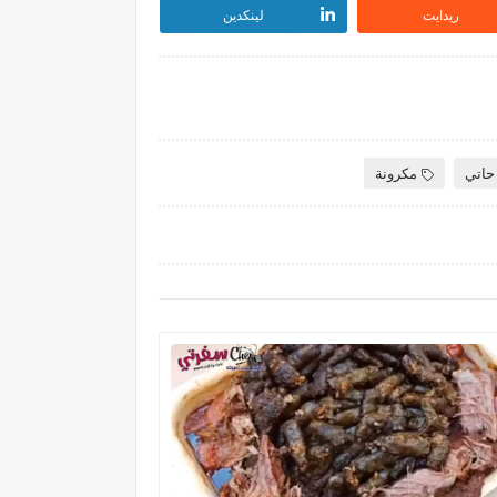
ريدايت
لينكدين
حاتي
مكرونة