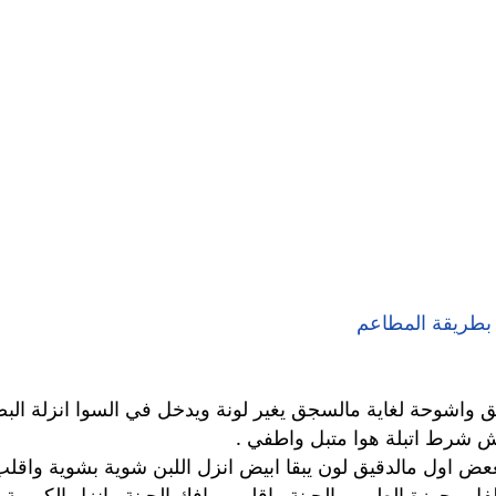
 بطريقة المطاعم
ق واشوحة لغاية مالسجق يغير لونة ويدخل في السوا انزلة ال
مش شرط اتبلة هوا متبل واطفي .
مععض اول مالدقيق لون يبقا ابيض انزل اللبن شوية بشوية واقل
لفل وجوزة الطيب والجبنة واقلبهم وافك الجبنة وانزل الكريمة 