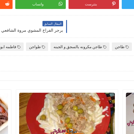
بنترست
واتساب
المقال السابق
برجر الفراخ المشوي مروة الشافعي
طاجن
طاجن مكرونه بالسجق و الجبنه
طواجن
فاطمه ابو 