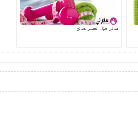
سالي فؤاد العشر نصائح