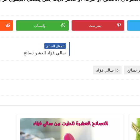
بنترست
واتساب
المقال السابق
سالي فؤاد العشر نصائح
 نصائح
سالي فؤاد