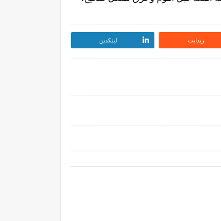
ريدايت
لينكدين