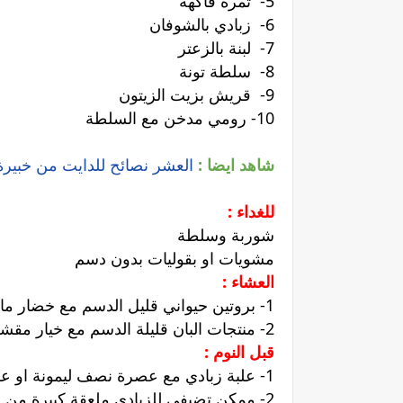
5- ثمرة فاكهة
6- زبادي بالشوفان
7- لبنة بالزعتر
8- سلطة تونة
9- قريش بزيت الزيتون
10- رومي مدخن مع السلطة
شاهد ايضا :
العشر نصائح للدايت من خبيرة 
للغداء :
شوربة وسلطة
مشويات او بقوليات بدون دسم
العشاء :
1- بروتين حيواني قليل الدسم مع خضار ما عدا البطاطس .
2- منتجات البان قليلة الدسم مع خيار مقشر او خضار مطهو .
قبل النوم :
1- علبة زبادي مع عصرة نصف ليمونة او علبة زبادي مع 6نقط من فتامين ج.
2- ممكن تضيفي للزبادي ملعقة كبيرة من الشوفان الخشن او قرفة او سكر دايت بس يفضل الليمون لرحة المعه قبل النوم وحرق بشكل صحيح.