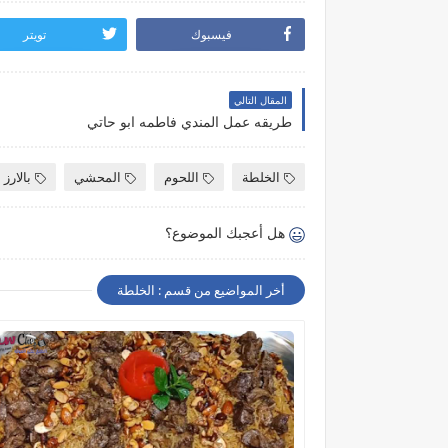
فيسبوك
تويتر
المقال التالي
طريقه عمل المندي فاطمه ابو حاتي
الخلطة
اللحوم
المحشي
بالارز
هل أعجبك الموضوع؟
أخر المواضيع من قسم : الخلطة