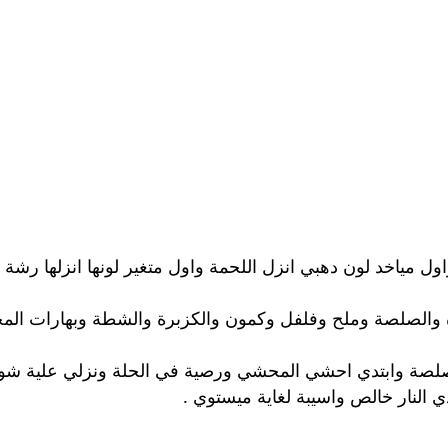
ل مياخد لون دهبي انزل اللحمة واول متغير لونها انزلها رشة
ة والصلصة وملح وفلفل وكمون والكزبرة والشطة وبهارات ال
 صلصة وابتدي احشي المحشي ورصية في الحلة ونزلي علية شور
 النار خالص واسيبة لغاية ميستوي .