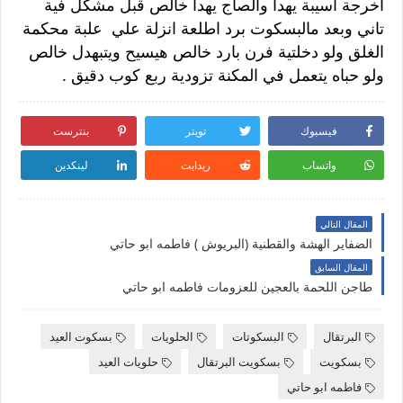
اخرجة اسيبة يهدا والصاج يهدا خالص قبل مشكل فية
تاني وبعد مالبسكوت برد اطلعة انزلة علي علبة محكمة
الغلق ولو دخلتية فرن بارد خالص هيسيح ويتبهدل خالص
ولو حباه يتعمل في المكنة تزودية ربع كوب دقيق .
فيسبوك
تويتر
بنترست
واتساب
ريدايت
لينكدين
المقال التالي
الضفاير الهشة والقطنية (البريوش ) فاطمه ابو حاتي
المقال السابق
طاجن اللحمة بالعجين للعزومات فاطمه ابو حاتي
البرتقال
البسكوتات
الحلويات
بسكوت العيد
بسكويت
بسكويت البرتقال
حلويات العيد
فاطمه ابو حاتي