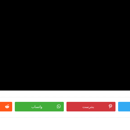
بنترست
واتساب