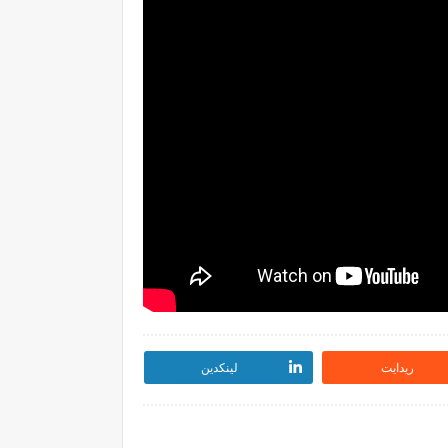
ريدايت
لينكدين