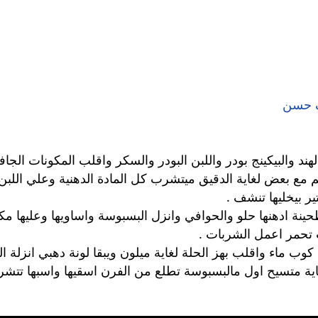
ف حسن
م مع بعض لغاية الدقيق ميتشرب كل المادة الدهنية وعلي اللبن
 بيخليها تنشف .
دهونة سمنة او طحينة ادهنها حلو والحوافي وانزل البسبوسة واساويها وع
 تحمر اعمل الشربات .
ب ماء واقلب بهز الحلة لغاية ميلون ويبقا لونة دهبي انزلة ا