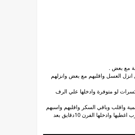
 انزل العسل واقلبهم مع بعض وانزلهم
ليها مكسرات لو متوفرة وادخلها علي الرف
لمية واقلب وباقي السكر واقلبهم واسبهم
يغلو غلوتين اطفي وانزل السمنة واقلب لغاية متسيح اول مالبسبوسة تطلع من الفرن اسقيها واسبها تتشرب اغطيها وادخلها الفرن 10دقايق بعد