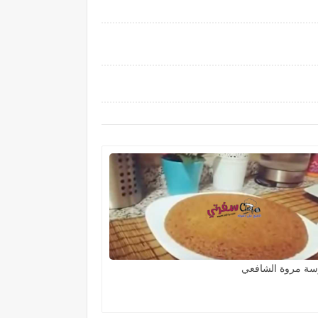
سة مروة الشافعي