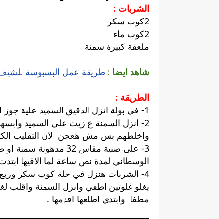
الشربات :
2كوب سكر
2كوب ماء
ملعقة كبيرة سمنة
شاهد ايضا :
طريقة عمل البسبوسة للشي
الطريقة :
1- في بولة انزل الدقيق السميد علية جوز الهند والبيكينج بودر واللبن البودر والسكر واقلب المكونات الجافة مع بعض .
2- انزل السمنة ع زيت علي السميد وابسه
واخلطهم بس مش هعجن لان التقليب الكتير
3- علي صنية مقاس 32 م
الوسطاني لمدة نص ساعة لما الاقيها ابتدت
4- الشربات هنزل في حلة كوب سكر وربع كو
مطفا وابتدي اطلعها اقدمها .