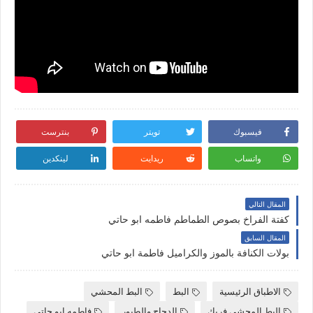
فيسبوك
تويتر
بنترست
واتساب
ريدايت
لينكدين
المقال التالي
كفتة الفراخ بصوص الطماطم فاطمه ابو حاتي
المقال السابق
بولات الكنافة بالموز والكراميل فاطمة ابو حاتي
الاطباق الرئيسية
البط
البط المحشي
البط المحشي فريك
الدجاج والطيور
فاطمه ابو حاتي