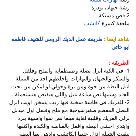
رشة حبهان بودرة
2 فص مستكة
ملعقة كبيبرة
كاتشب
شاهد ايضا :
طريقة عمل الديك الرومي للشيف فاطمه
ابو حاتي
الطريقة :
1- في الكبة انزل بصلة وطمطماية والملح وفلفل
والسكر والحبهان والبهارات واخلطهم اخد من التتبيلة
اتبل البطة من جوة ومن برة وحولي لو امكن من تحت
الجلد وسبيها نص ساعة تتبل واللي هيفيض هنستعملة .
2- للفريك في طاسة سخنة فيها زيت يسخن اويب انزل
البصل المقطع صغيرشوحية مع ملح وفلفل اول ميدبل
نزلي الفريك وقلبية لغاية ميبقا نص سوا واسيبة يبرد
وابتدي احشي البطة واقفل بالقناصة والكبدة واكتفها
ببقيت التتبيلة انزل عليها الكاتشب وادهن بيها البطة