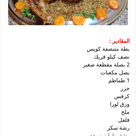
المقادير :
بطة متنضفة كويس
نصف كيلو فريك
2 بصلة مقطعة صغير
بصل مكعبات
1 طماطم
جزر
كرفس
ورق لورا
ملح
فلفل
رشة سكر
رشة
بهارات سبعة