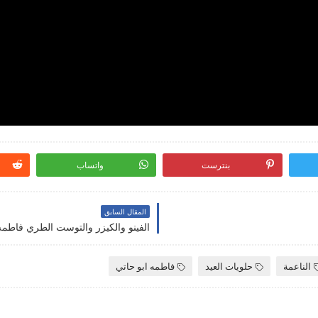
بنترست
واتساب
المقال السابق
الفينو والكيزر والتوست الطري فاطمه
الناعمة
حلويات العيد
فاطمه ابو حاتي