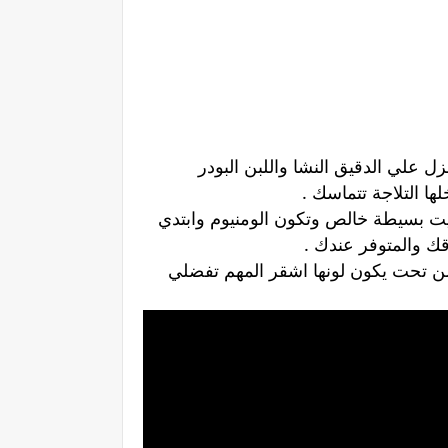
زل علي الدقيق النشا واللبن البودر
ا التلاجة تتماسك .
زيت بسيطة خالص وتكون الومنيوم وابتدي
ك والمتوفر عندك .
لونها ميغيرش خالص ويدوب من تحت يكون لونها اشقر المهم تفضلي