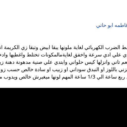
اطمه ابو حاتي
 الضرب الكهربائي لغاية ملونها يبقا ابيض وتبقا زي الكريمة ان
ي علي ادي سرعة واخفق لغايةمالمكونات تختلط واغطيها وادخله
نعم تاني وانزلها كيس حلواني وابتدي علي صنية مدهونة دهنة 
ي باللوز او النبدق سوداني او زبيب او سادة خالص حسب زوق
3- دخليها فرن سخ اوي علي 160 بتاخد من ربع ساعة الي 1/3 ساعة المهم 