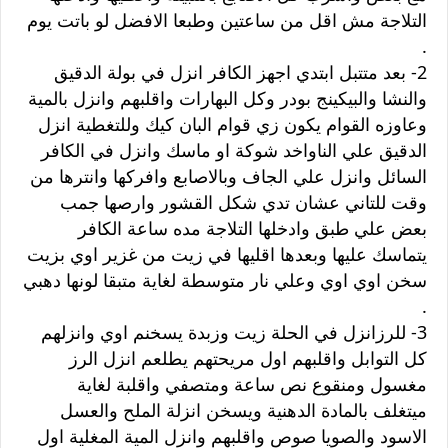
التلاجة مش اقل من ساعتين وطبعا الافضل لو باتت يوم
.
2- بعد متتبل ابتدي اجهز الكافر انزل في بولة الدقيق
والنشا والبيكينج بودر وكل البهارات واقلبهم وانزل بالمية
وعاوزه القوام يكون زي قوام البان كيك وللتغطية انزل
الدقيق علي الناواخد شوكة او ماسك وانزل في الكافر
السائل وانزل علي الجاف وبالاصابع وافركها وانترها من
وقت للتاني عشان تدي شكل القشور وارصها جمب
بعض علي طبق وادخلها التلاجة مده ساعة الكافر
يتماسك عليها وبعدها اقليها في زيت من غزير اوي بزيت
سخن اوي اوي وعلي نار متوسطة لغاية متبقا لونها دهبي
.
3- للرزانزل في الحلة زيت وزبدة يسخنم اوي وانزلهم
كل التوابل واقلبهم اول مريحتهم يطلعم انزل الرز
مغسول ومنقوع نص ساعة ومتصفي واقلبة لغاية
ميتغلف بالمادة الدهنية ويسخن انزلة الملح والعسل
الاسود والصويا صوص واقلبهم وانزل المية المغلية اول