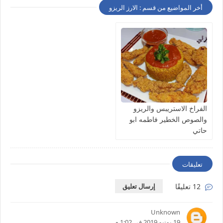
أخر المواضيع من قسم : الارز الريزو
الفراخ الاستريبس والريزو
والصوص الخطير فاطمه ابو
حاتي
تعليقات
12 تعليقًا
إرسال تعليق
Unknown
19 يونيو 2019 في 1:02 م