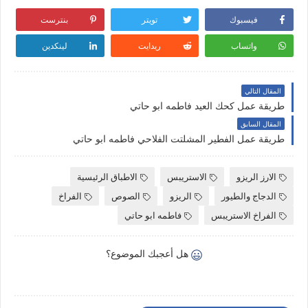
فيسبوك
تويتر
بنترست
واتساب
ريدايت
لينكدين
المقال التالي
طريقة عمل كحك العيد فاطمه ابو حاتي
المقال السابق
طريقة عمل الفطير المشلتت الفلاحي فاطمه ابو حاتي
الارز الريزو
الاستريبس
الاطباق الرئيسية
الدجاج والطيور
الريزو
الصوص
الفراخ
الفراخ الاستريبس
فاطمه ابو حاتي
هل أعجبك الموضوع؟