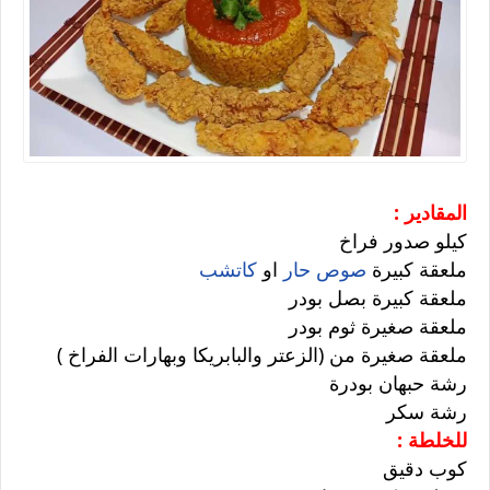
المقادير :
كيلو صدور فراخ
ملعقة كبيرة
صوص حار
او
كاتشب
ملعقة كبيرة بصل بودر
ملعقة صغيرة ثوم بودر
ملعقة صغيرة من (الزعتر والبابريكا وبهارات الفراخ )
رشة حبهان بودرة
رشة سكر
للخلطة :
كوب دقيق