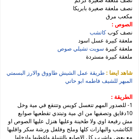
نصف ملعقة صغيرة بابريكا
مكعب مرق
الصوص :
نصف كوب
كاتشب
ملعقة كبيرة عسل اسود
ملعقة كبيرة
سويت تشيلي صوص
ملعقة كبيرة مستردة
شاهد ايضا :
طريقة عمل الشيش طاووق والارز البسمتي
المبهر للشيف فاطمه ابو حاتي
الطريقة :
1- للصدور المهم تتغسل كويس وتتنقع في مية وخل
10دقايق وتصفيها من اي مية وتبتدي تقطعيها صوابع
مش رفيعة اوي ولا طخينة وعليها هنزل عليها الصوص او
الكاتشب والبهارات كلها وملح وفلفل ورشة سكر واقلبها
مع بعض واشرب كل الاصابع بالتتبيلة واغطيها وادخلها