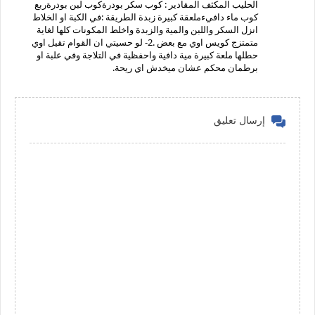
الحليب المكثف المقادير : كوب سكر بودرةكوب لبن بودرةربع
كوب ماء دافيءملعقة كبيرة زبدة الطريقة :في الكبة او الخلاط
انزل السكر واللبن والمية والزبدة واخلط المكونات كلها لغاية
متمتزج كويس اوي مع بعض .2- لو حسيتي ان القوام تقيل اوي
حطلها ملعة كبيرة مية دافية واحفظية في التلاجة وفي علبة او
برطمان محكم عشان ميخدش اي ريحة.
إرسال تعليق