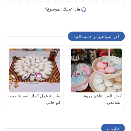
هل أعجبك الموضوع؟
أخر المواضيع من قسم : العيد
كحك العيد الناعم مروة
طريقة عمل كحك العيد فاطمه
الشافعي
ابو حاتي
تعليقات