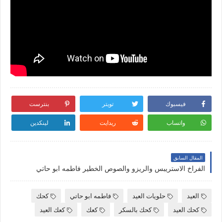
فيسبوك
تويتر
بنترست
واتساب
ريدايت
لينكدين
المقال السابق
الفراخ الاستريبس والريزو والصوص الخطير فاطمه ابو حاتي
العيد
حلويات العيد
فاطمه ابو حاتي
كحك
كحك العيد
كحك بالسكر
كعك
كعك العيد