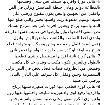
6- هاتي كورة وافرديها بسمك نص سنتي وقطعيها
بالقطاعة دواير وهاتي خلطة المناقيش ونزلي في الص
واقفلي من الجهتين والنص يكون مفتوح ورصي علي
صنية الومنيم مدهونة زيت واسبها تخمر واللي طلع منها
المة واسيبة يرتاح وبعدين افردة تاني بعد مترتاح بسمك
نص سنتي اقطعها دواير وارصها في صنية بنفس الطريقة
وابتدي اخط الصلصة والكاتشب وادهن الوش وانزل
زتون اسود فلفل وطمطم وجبن وممكن لو متواجد قطع
فراخ مسلوقة او كده بس حلوة جدا واسبها تخمر تاني .
7- هاتي كورة تانية افرديها مستطيل وابتدي قطعيها
بالطول وبالعرض تكون مكعبات وبتدي خد كل مكعب
وقطعي من الطروف قصات قصاد بعض في النص نزلي
البسطرمة وجبن وقفلي كل شرئط علي التاني بالتبادل
ورصي في صنية .
8- هاتي كورة قطعي منها كورات صغيرة سبيها ترتاح
وافرديها رفيع اوي وادهنيزبدة سايحة واحشيها لفيها رول
ولفيها زي الكرواسون وعلي صنية بنفس واسيبة يخمر.
9- بعد مكل المعجنات اختمرت ابتدي اخلط مكونات