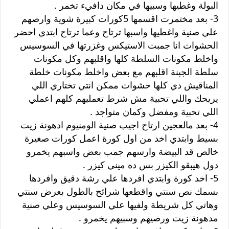
البولة وغطيها وسبيها في مكان دافيء تخمر .
3- بعد مختمرت اقسمها 5كورات كبيرة شوية وارصهم
علي صنية واغطيها واسبها ترتاح وعما ترتاح ابتدي احضر
الحشوات انا جمبت الاستيكس وغزرتها في السوسيس
واخلط مكونات السلطة كلها واقلبهم وكل مكونات
سلطة الجبنة اقلبهم مع بعض واخلط مكونات خلطة
المناقيش دي كلها حشوات ممكن انتي تختاري اللي
يريحك واللي تحبية مش شرط تعمليهم كلهم اعملي
اللي تحبية ومفضل وكمان متواجد .
4- بعد مالعجين ارتاح اجيب صنية الومنيوم ادهونة زيت
بسيط وابتدي اخد من اول كورة اعمل كورات صغيرة
خالص قد البيضة وارسهم جمب بعض واسبهم يخمرو
دول هيبقو الكيزر بس ده ميني كيزر .
5- اخد كورة وابتدي افردها علي رشة دقيق وافردها
بسمك نص سنتي واقطعها شرائح بالطول بعرض سنتي
وهاتي كل شريطة ولفيها علي السوسيس وعلي صنية
مدهونة زيت ورصيهم وسبيهم يخمرو .