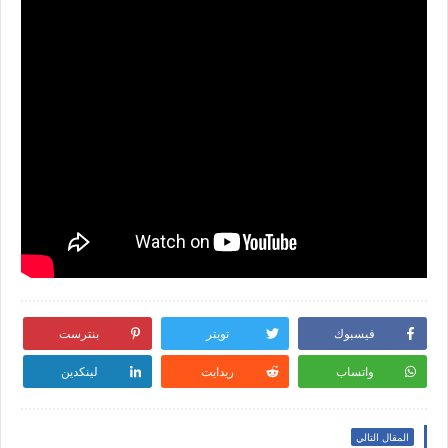
فيسبوك
تويتر
بنترست
واتساب
ريدايت
لينكدين
المقال التالي