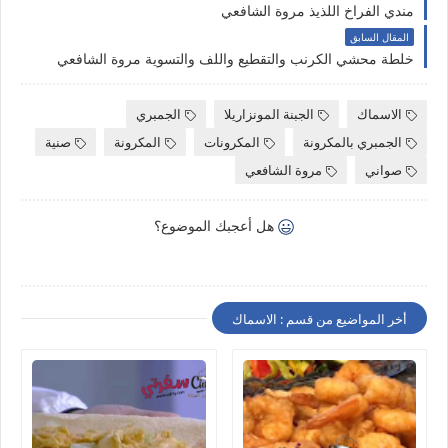
مندي الفراخ اللذيذ مروة الشافعي
المقال السابق
خلطة محشي الكرنب والتقطيع واللف والتسوية مروة الشافعي
الاسماك
الجبنة المونزاريلا
الجمبري
الجمبري بالمكرونة
المكرونات
المكرونة
صنية
صواني
مروة الشافعي
هل أعجبك الموضوع؟
أخر المواضيع من قسم : الاسماك